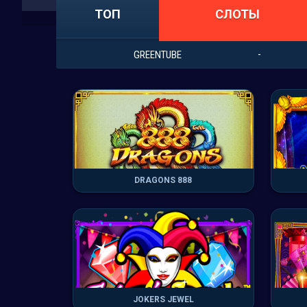
ТОП
СЛОТЫ
GREENTUBE
DRAGONS 888
JOKERS JEWEL