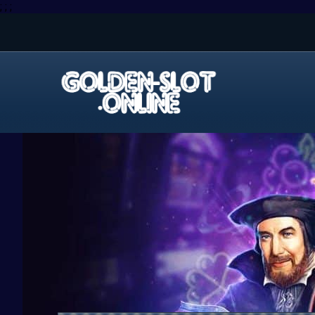
; ; ;